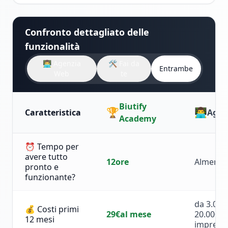
Confronto dettagliato delle
funzionalità
👨‍💻 Agenzia
🛠️ Fai da
Entrambe
Web
te
Biutify
🏆
👨‍💻
Caratteristica
Agen
Academy
⏰ Tempo per
avere tutto
12
ore
Almeno 
pronto e
funzionante?
da 3.000
💰 Costi primi
29€
al mese
20.000€ 
12 mesi
imprevis