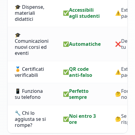
🎓 Dispense,
Accessibili
Extra 
materiali
✅
⚠️
agli studenti
paga
didattici
🎓
Comunicazioni
Devi 
✅
Automatiche
❌
nuovi corsi ed
tu
eventi
🏅 Certificati
QR code
Extra 
✅
⚠️
verificabili
anti-falso
paga
📱 Funziona
Perfetto
Forse 
✅
🤔
su telefono
sempre
no
🔧 Chi lo
Noi entro 3
Se l'a
aggiusta se si
✅
🤔
ore
rispo
rompe?