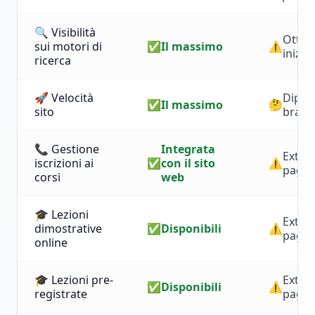
🔍 Visibilità
Ottim
sui motori di
✅
Il massimo
⚠️
inizial
ricerca
🚀 Velocità
Dipen
✅
Il massimo
🤔
sito
bravu
📞 Gestione
Integrata
Extra 
iscrizioni ai
✅
con il sito
⚠️
paga
corsi
web
🎓 Lezioni
Extra 
dimostrative
✅
Disponibili
⚠️
paga
online
🎓 Lezioni pre-
Extra 
✅
Disponibili
⚠️
registrate
paga